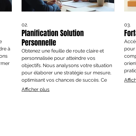
02.
03.
Planification Solution
Forf
Personnelle
e
Accéd
dre à
pour 
Obtenez une feuille de route claire et
rons
compl
personnalisée pour atteindre vos
ormer
orien
objectifs. Nous analysons votre situation
prati
pour élaborer une stratégie sur mesure,
forf
optimisant vos chances de succès. Ce
Affic
aptés
de qu
service vous assure d'avoir un plan
Afficher plus
au
une p
cohérent et réalisable adapté à votre
n.
votre
contexte spécifique. Préparez-vous à
reco
naviguer vers vos aspirations avec
confiance.