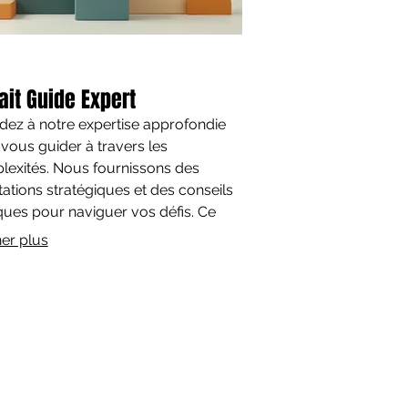
ait Guide Expert
ez à notre expertise approfondie
vous guider à travers les
exités. Nous fournissons des
tations stratégiques et des conseils
ques pour naviguer vos défis. Ce
ait vous assure un accompagnement
her plus
alité, adapté à votre situation pour
rise de décision éclairée. Maximisez
 potentiel avec des
mmandations d'experts.